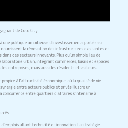
gagnant de Coco City
 à une politique ambitieuse d’investissements portés sur
nourrissent la rénovation des infrastructures existantes et
 dans des secteurs innovants. Plus qu’un simple lieu de
e laboratoire urbain, intégrant commerces, loisirs et espaces
les entreprises, mais aussi les résidents et visiteurs.
propice à l’attractivité économique, où la qualité de vie
 synergie entre acteurs publics et privés illustre un
concurrence entre quartiers d’affaires s’intensifie à
succès
d’emplois alliant technicité et innovation. La stratégie