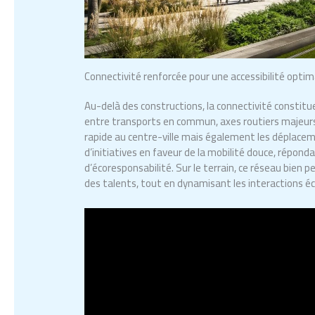
Connectivité renforcée pour une accessibilité optim
Au-delà des constructions, la connectivité constitue
entre transports en commun, axes routiers majeurs e
rapide au centre-ville mais également les déplacem
d’initiatives en faveur de la mobilité douce, répond
d’écoresponsabilité. Sur le terrain, ce réseau bien pe
des talents, tout en dynamisant les interactions é