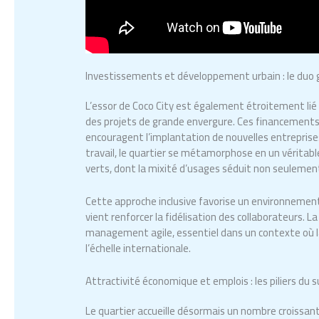
Investissements et développement urbain : le duo 
L’essor de Coco City est également étroitement lié
des projets de grande envergure. Ces financements 
encouragent l’implantation de nouvelles entreprises
travail, le quartier se métamorphose en un véritabl
verts, dont la mixité d’usages séduit non seulement 
Cette approche inclusive favorise un environnement 
vient renforcer la fidélisation des collaborateurs. La
management agile, essentiel dans un contexte où la 
l’échelle internationale.
Attractivité économique et emplois : les piliers du 
Le quartier accueille désormais un nombre croissant 