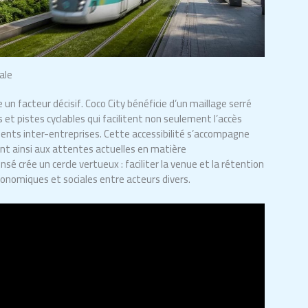
ale
 un facteur décisif. Coco City bénéficie d’un maillage serré
t pistes cyclables qui facilitent non seulement l’accès
ents inter-entreprises. Cette accessibilité s’accompagne
ant ainsi aux attentes actuelles en matière
nsé crée un cercle vertueux : faciliter la venue et la rétention
conomiques et sociales entre acteurs divers.