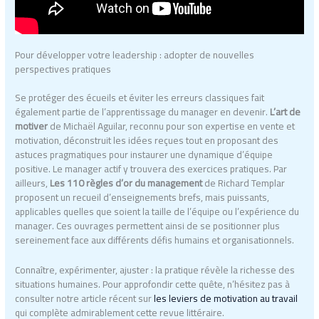
Pour développer votre leadership : adopter de nouvelles
perspectives pratiques
Se protéger des écueils et éviter les erreurs classiques fait
également partie de l’apprentissage du manager en devenir.
L’art de
motiver
de Michaël Aguilar, reconnu pour son expertise en vente et
motivation, déconstruit les idées reçues tout en proposant des
astuces pragmatiques pour instaurer une dynamique d’équipe
positive. Le manager actif y trouvera des exercices pratiques. Par
ailleurs,
Les 110 règles d’or du management
de Richard Templar
proposent un recueil d’enseignements brefs, mais puissants,
applicables quelles que soient la taille de l’équipe ou l’expérience du
manager. Ces ouvrages permettent ainsi de se positionner plus
sereinement face aux différents défis humains et organisationnels.
Connaître, expérimenter, ajuster : la pratique révèle la richesse des
situations humaines. Pour approfondir cette quête, n’hésitez pas à
consulter notre article récent sur
les leviers de motivation au travail
qui complète admirablement cette revue littéraire.