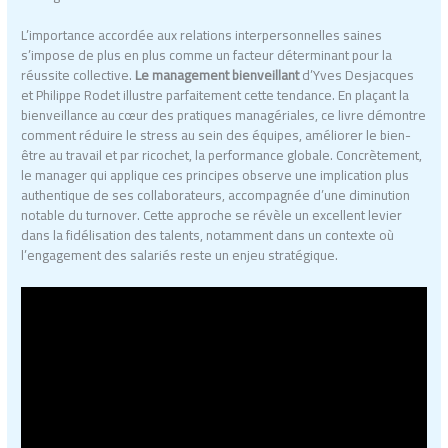
L’importance accordée aux relations interpersonnelles saines
s’impose de plus en plus comme un facteur déterminant pour la
réussite collective.
Le management bienveillant
d’Yves Desjacques
et Philippe Rodet illustre parfaitement cette tendance. En plaçant la
bienveillance au cœur des pratiques managériales, ce livre démontre
comment réduire le stress au sein des équipes, améliorer le bien-
être au travail et par ricochet, la performance globale. Concrètement,
le manager qui applique ces principes observe une implication plus
authentique de ses collaborateurs, accompagnée d’une diminution
notable du turnover. Cette approche se révèle un excellent levier
dans la fidélisation des talents, notamment dans un contexte où
l’engagement des salariés reste un enjeu stratégique.