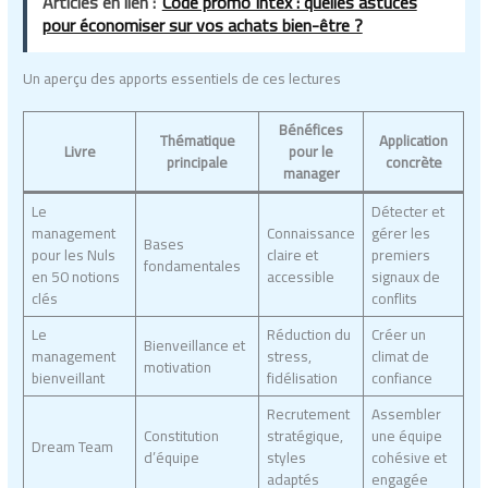
Articles en lien :
Code promo Intex : quelles astuces
pour économiser sur vos achats bien-être ?
Un aperçu des apports essentiels de ces lectures
Bénéfices
Thématique
Application
Livre
pour le
principale
concrète
manager
Le
Détecter et
management
Connaissance
gérer les
Bases
pour les Nuls
claire et
premiers
fondamentales
en 50 notions
accessible
signaux de
clés
conflits
Le
Réduction du
Créer un
Bienveillance et
management
stress,
climat de
motivation
bienveillant
fidélisation
confiance
Recrutement
Assembler
Constitution
stratégique,
une équipe
Dream Team
d’équipe
styles
cohésive et
adaptés
engagée