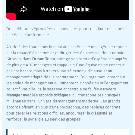
Des méthodes éprouvées et innovantes pour constituer et animer
une équipe performante
Au-delà des fondations humanistes, la réussite managériale repose
sur la capacité à assembler et diriger des équipes solides. Ludovic
Girodon, dans
Dream Team
, partage son retour d’expérience auprès
de plus de 400 managers et rappelle qu’une équipe ne se construit
pas par hasard mais à travers une sélection judicieuse et un
management adapté dès le recrutement. L’ouvrage met l’accent sur
les styles de management qui cimentent la cohésion et l’engagement
collectif. Par ailleurs, la sagesse ancestrale se faufile à travers
Manager avec les accords toltèques
, qui transpose ces principes
millénaires dans l’univers du management moderne. Ces grands
accords offrent, en plus d’une philosophie, des repères concrets
pour gérer les relations difficiles, encourager la créativité et
renforcer la synergie au sein des groupes.