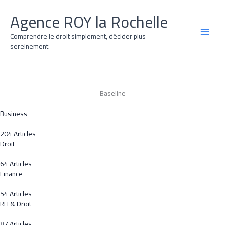
Aller
Agence ROY la Rochelle
au
contenu
Comprendre le droit simplement, décider plus
MAI
sereinement.
MEN
Baseline
Business
204 Articles
Droit
64 Articles
Finance
54 Articles
RH & Droit
87 Articles