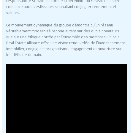
responsabilité sociale qui fortifie la pérennité du réseau et inspire
confiance aux investisseurs souhaitant conjuguer rendement et
valeurs.
Le mouvement dynamique du groupe démontre qu’un réseau
véritablement modernisé repose autant sur des outils novateurs
que sur une éthique portée par l’ensemble des membres. En cela,
Real Estate Alliance offre une vision renouvelée de l’investissement
immobilier, conjuguant pragmatisme, engagement et ouverture sur
les défis de demain.