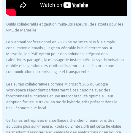
Outils collaboratifs et gestion multi-utilisateurs : des atouts pour les
PME de Marseille
Le webmail professionnel en 2026 ne se limite plus à la simple
consultation d’emails ; il agit en véritable hub d’interactions. À
Marseille, les PME optent pour des solutions intégrant des
calendriers partagés, la messagerie instantanée, la synchronisation
mobile et la gestion des droits utilisateurs, ce qui favorise une
communication entreprise agile et transparente.
Les suites collaboratives comme Microsoft 365 ou Google
Workspace répondent parfaitement à ces besoins avec des
fonctionnalités intuitives et une interopérabilité optimale. Leur
adoption facilite le travail en mode hybride, très présent dans le
tissu économique local.
Certaines entreprises marseillaises cherchent néanmoins des
solutions plus sur-mesure. Ikoula ou Zimbra offrent cette flexibilité,
permettant d’associer aux webmails des applications open source