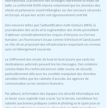
internationaux, la protection des échanges représente un enjeu de
taille. La conformité RGPD impose notamment que les données des
clients et partenaires soient hébergées sur des serveurs sécurisés
en Europe, et que leur accès soit rigoureusement contrôlé.
Des mesures telles que l’authentification multi-facteurs (MFA), la
journalisation des accès et la segmentation des droits permettent
d’atténuer considérablement les risques d’intrusion ou d’erreur
humaine. Les fournisseurs locaux comme OVHcloud et Gandi jouent
un rôle clé en proposant des infrastructures respectant ces normes
avec un hébergement souverain.
Le chiffrement des emails de bout en bout assure que seuls les
destinataires autorisés peuvent lire les messages. Des solutions
comme Mailo Pro renforcent encore cette couche de sécurité,
particulièrement utile pour les sociétés manipulant des données
sensibles telles que les cabinets d’avocats, les agences de
communication ou les secteurs financiers.
Par ailleurs, la formation des équipes à la sécurité informatique est
un levier sous-exploité mais crucial. Sur le terrain, sensibiliser les
salariés aux bonnes pratiques contre le phishing ou le spam joue un
rôle préventif majeur, comme l’a démontré une PME marseillaise