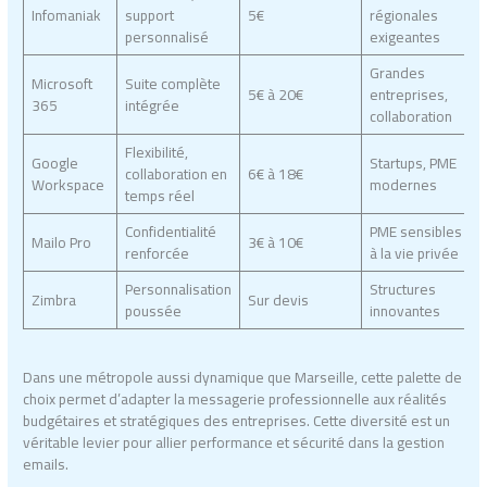
Infomaniak
support
5€
régionales
personnalisé
exigeantes
Grandes
Microsoft
Suite complète
5€ à 20€
entreprises,
365
intégrée
collaboration
Flexibilité,
Google
Startups, PME
collaboration en
6€ à 18€
Workspace
modernes
temps réel
Confidentialité
PME sensibles
Mailo Pro
3€ à 10€
renforcée
à la vie privée
Personnalisation
Structures
Zimbra
Sur devis
poussée
innovantes
Dans une métropole aussi dynamique que Marseille, cette palette de
choix permet d’adapter la messagerie professionnelle aux réalités
budgétaires et stratégiques des entreprises. Cette diversité est un
véritable levier pour allier performance et sécurité dans la gestion
emails.