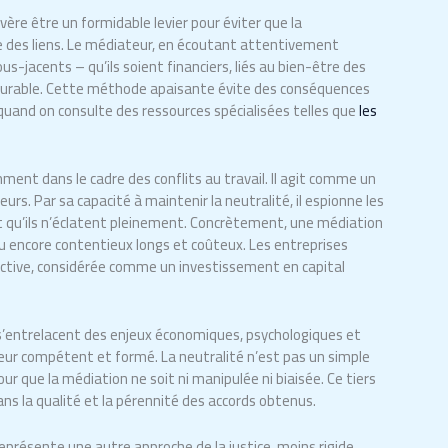
avère être un formidable levier pour éviter que la
ve des liens. Le médiateur, en écoutant attentivement
s-jacents – qu’ils soient financiers, liés au bien-être des
s durable. Cette méthode apaisante évite des conséquences
uand on consulte des ressources spécialisées telles que
les
ment dans le cadre des conflits au travail. Il agit comme un
urs. Par sa capacité à maintenir la neutralité, il espionne les
t qu’ils n’éclatent pleinement. Concrètement, une médiation
 ou encore contentieux longs et coûteux. Les entreprises
active, considérée comme un investissement en capital
ù s’entrelacent des enjeux économiques, psychologiques et
teur compétent et formé. La neutralité n’est pas un simple
our que la médiation ne soit ni manipulée ni biaisée. Ce tiers
 dans la qualité et la pérennité des accords obtenus.
n représente une autre approche de la justice, moins rigide