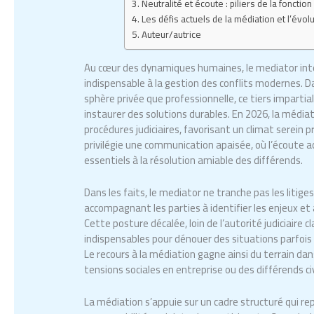
Neutralité et écoute : piliers de la fonctio
Les défis actuels de la médiation et l’évo
Auteur/autrice
Au cœur des dynamiques humaines, le mediator inte
indispensable à la gestion des conflits modernes. 
sphère privée que professionnelle, ce tiers impartial
instaurer des solutions durables. En 2026, la médi
procédures judiciaires, favorisant un climat serein p
privilégie une communication apaisée, où l’écoute ac
essentiels à la résolution amiable des différends.
Dans les faits, le mediator ne tranche pas les litiges, 
accompagnant les parties à identifier les enjeux et
Cette posture décalée, loin de l’autorité judiciaire cl
indispensables pour dénouer des situations parfois
Le recours à la médiation gagne ainsi du terrain dans
tensions sociales en entreprise ou des différends civ
La médiation s’appuie sur un cadre structuré qui repos