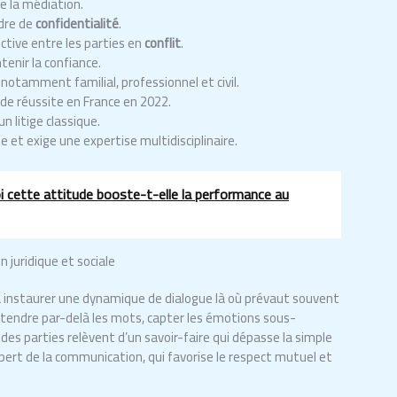
de la médiation.
dre de
confidentialité
.
ctive entre les parties en
conflit
.
enir la confiance.
notamment familial, professionnel et civil.
de réussite en France en 2022.
 litige classique.
et exige une expertise multidisciplinaire.
oi cette attitude booste-t-elle la performance au
 juridique et sociale
 instaurer une dynamique de dialogue là où prévaut souvent
ntendre par-delà les mots, capter les émotions sous-
des parties relèvent d’un savoir-faire qui dépasse la simple
xpert de la communication, qui favorise le respect mutuel et