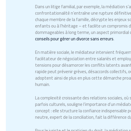
Dans un litige familial, par exemple, la médiation s’
confrontationalité n’entraîne une rupture définiti
chaque membre de la famille, décrypte les enjeux sou
enfants ou à l’héritage – et facilite un compromi
dommageables à long terme, un aspect primordial q
conseils pour gérer un divorce sans erreurs
.
En matière sociale, le médiateur intervient fréquem
facilitateur de négociation entre salariés et employe
tensions pour désamorcer les conflits latents avan
rapide peut prévenir grèves, désaccords collectifs,
adoptent ainsi de plus en plus cette démarche pro
humain.
La complexité croissante des relations sociales, o
parfois culturels, souligne l’importance d’un média
concept : elle structure la confiance indispensable p
neutre, expert de la conciliation, fait la différence
Pour le juriste et le praticien du droit, la médiatio