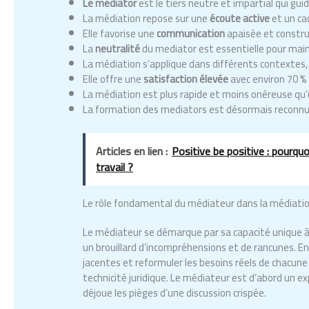
Le mediator
est le tiers neutre et impartial qui gui
La médiation repose sur une
écoute active
et un ca
Elle favorise une
communication
apaisée et constru
La
neutralité
du mediator est essentielle pour maint
La médiation s’applique dans différents contextes, 
Elle offre une
satisfaction élevée
avec environ 70 % 
La médiation est plus rapide et moins onéreuse qu’un
La formation des mediators est désormais reconnue 
Articles en lien :
Positive be positive : pourqu
travail ?
Le rôle fondamental du médiateur dans la médiation
Le médiateur se démarque par sa capacité unique à
un brouillard d’incompréhensions et de rancunes. E
jacentes et reformuler les besoins réels de chacune 
technicité juridique. Le médiateur est d’abord un e
déjoue les pièges d’une discussion crispée.