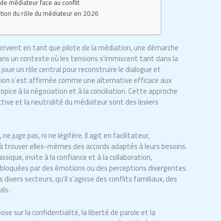
n de médiateur face au conflit
lution du rôle du médiateur en 2026
rvient en tant que pilote de la médiation, une démarche
Dans un contexte où les tensions s’immiscent tant dans la
 joue un rôle central pour reconstruire le dialogue et
ation s’est affirmée comme une alternative efficace aux
ropice à la négociation et à la conciliation. Cette approche
tive et la neutralité du médiateur sont des leviers
ne juge pas, ni ne légifère. Il agit en facilitateur,
 à trouver elles-mêmes des accords adaptés à leurs besoins.
assique, invite à la confiance et à la collaboration,
 bloquées par des émotions ou des perceptions divergentes.
 divers secteurs, qu’il s’agisse des conflits familiaux, des
ils.
e sur la confidentialité, la liberté de parole et la