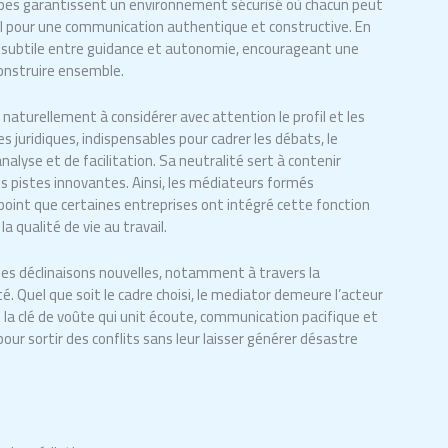
ncipes garantissent un environnement sécurisé où chacun peut
cial pour une communication authentique et constructive. En
re subtile entre guidance et autonomie, encourageant une
construire ensemble.
turellement à considérer avec attention le profil et les
juridiques, indispensables pour cadrer les débats, le
nalyse et de facilitation. Sa neutralité sert à contenir
des pistes innovantes. Ainsi, les médiateurs formés
point que certaines entreprises ont intégré cette fonction
a qualité de vie au travail.
t des déclinaisons nouvelles, notamment à travers la
lité. Quel que soit le cadre choisi, le mediator demeure l’acteur
 la clé de voûte qui unit écoute, communication pacifique et
ur sortir des conflits sans leur laisser générer désastre