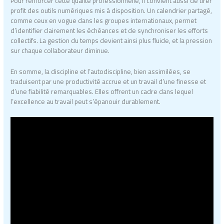
Pour renforcer cette qualité professionnelle, il convient aussi de tirer
profit des outils numériques mis à disposition. Un calendrier partagé,
comme ceux en vogue dans les groupes internationaux, permet
d’identifier clairement les échéances et de synchroniser les efforts
collectifs. La gestion du temps devient ainsi plus fluide, et la pression
sur chaque collaborateur diminue.
En somme, la discipline et l’autodiscipline, bien assimilées, se
traduisent par une productivité accrue et un travail d’une finesse et
d’une fiabilité remarquables. Elles offrent un cadre dans lequel
l’excellence au travail peut s’épanouir durablement.