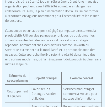
industriels où la sécurité joue un rôle prépondérant. Une mauvaise
organisation peut entraver l’
efficacité
et mettre en danger les
collaborateurs. Ainsi, le plan d’implantation doit aussi se conformer
aux normes en vigueur, notamment pour l’accessibilité et les issues
de secours.
L’acoustique est un autre point négligé qui impacte directement la
productivité
. Utiliser des panneaux phoniques ou positionner les
zones bruyantes loin des espaces calmes est une stratégie
répandue, notamment chez des acteurs comme Haworth ou
Steelcase qui misent sur la modularité et la personnalisation des
espaces. Cette approche flexible rejoint la réalité dynamique des
entreprises modernes, où l’aménagement doit pouvoir évoluer sans
rupture majeure.
Éléments du
Objectif principal
Exemple concret
space planning
Favoriser les
Services marketing et
Regroupement
échanges rapides
commercial voisins pour
d’équipes
et fluides
partage d’informations
Supporter le travail
Bureaux fermés destinés