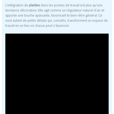
L’intégration de
plantes
dans les postes de travail est plus qu’une
tendance décorative. Elle agit comme un régulateur naturel d’air et
apporte une touche apaisante, favorisant le bien-être général. Ce
sont autant de petits détails qui, cumulés, transforment un espace de
travail en un lieu où chacun peut s’épanouir.