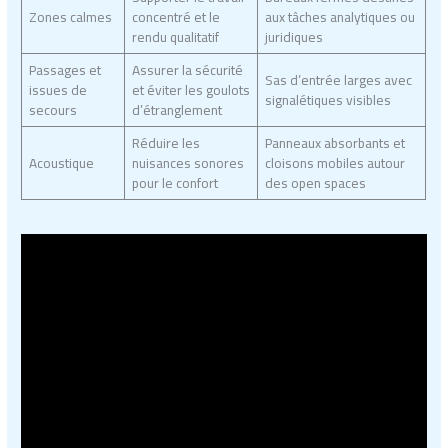
Zones calmes
concentré et le
aux tâches analytiques ou
rendu qualitatif
juridiques
Passages et
Assurer la sécurité
Sas d’entrée larges avec
issues de
et éviter les goulots
signalétiques visibles
secours
d’étranglement
Réduire les
Panneaux absorbants et
Acoustique
nuisances sonores
cloisons mobiles autour
pour le confort
des open spaces