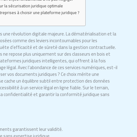
r la sécurisation juridique optimale
eprises à choisir une plateforme juridique ?
s une révolution digitale majeure. La dématérialisation et la
posées comme des leviers incontournables pour les
quête d’efficacité et de sûreté dans la gestion contractuelle.
es ne repose plus uniquement sur des classeurs en bois et
teformes juridiques intelligentes, qui offrent à la fois
ge légal. Avec l’abondance de ces services numériques, est-il
riser vos documents juridiques ? Ce choix mérite une
 se cache un équilibre subtil entre protection des données
sibilité à un service légal en ligne fiable. Sur le terrain,
la confidentialité et garantir la conformité juridique sans
ments garantissent leur validité.
e sans expertise juridique.