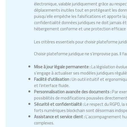
électronique, valable juridiquement grâce au respect
déplacements inutiles tout en protégeant les donné
puisqu’elle empêche les falsifications et apporte l
confidentialité données juridiques ne doit jamais êtr
hébergement conforme et une protection efficace c
Les critères essentiels pour choisir plateforme jurid
Choisir plateforme juridique ne s’improvise pas. Il f
Mise à jour légale permanente :
La législation évol
s’engage à actualiser ses modèles juridiques régul
Facilité d’utilisation :
Un outil intuitif et ergonomique
et l’interface fluide.
Personnalisation avancée des documents :
Par exem
possibilités de modifications poussées directemen
Sécurité et confidentialité :
Le respect du RGPD, la
forts numériques blockchain sont désormais indisp
Assistance et service client :
L’accompagnement huma
complexes.