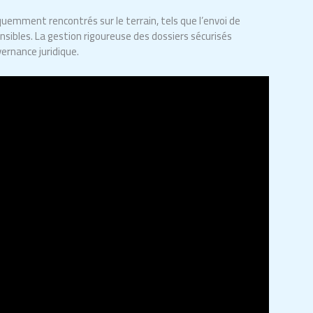
quemment rencontrés sur le terrain, tels que l’envoi de
sibles. La gestion rigoureuse des dossiers sécurisés
vernance juridique.