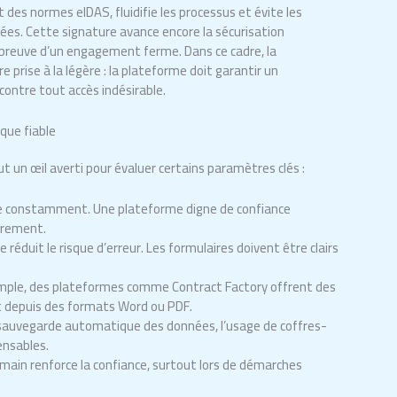
 des normes eIDAS, fluidifie les processus et évite les
es. Cette signature avance encore la sécurisation
a preuve d’un engagement ferme. Dans ce cadre, la
e prise à la légère : la plateforme doit garantir un
ontre tout accès indésirable.
ique fiable
aut un œil averti pour évaluer certains paramètres clés :
ue constamment. Une plateforme digne de confiance
ièrement.
 réduit le risque d’erreur. Les formulaires doivent être clairs
ple, des plateformes comme Contract Factory offrent des
t depuis des formats Word ou PDF.
 sauvegarde automatique des données, l’usage de coffres-
ensables.
in renforce la confiance, surtout lors de démarches