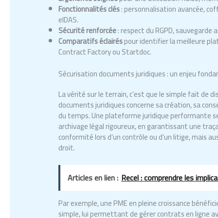
Fonctionnalités clés
: personnalisation avancée, co
eIDAS.
Sécurité renforcée
: respect du RGPD, sauvegarde 
Comparatifs éclairés
pour identifier la meilleure pl
Contract Factory ou Startdoc.
Sécurisation documents juridiques : un enjeu fonda
La vérité sur le terrain, c’est que le simple fait de 
documents juridiques concerne sa création, sa conser
du temps. Une plateforme juridique performante se 
archivage légal rigoureux, en garantissant une traç
conformité lors d’un contrôle ou d’un litige, mais aus
droit.
Articles en lien :
Recel : comprendre les implica
Par exemple, une PME en pleine croissance bénéficie
simple, lui permettant de gérer contrats en ligne av