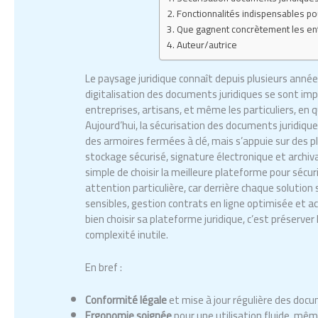
Fonctionnalités indispensables pou
Que gagnent concrètement les entr
Auteur/autrice
Le paysage juridique connaît depuis plusieurs année
digitalisation des documents juridiques se sont im
entreprises, artisans, et même les particuliers, en 
Aujourd’hui, la sécurisation des documents juridiqu
des armoires fermées à clé, mais s’appuie sur des pla
stockage sécurisé, signature électronique et archiva
simple de choisir la meilleure plateforme pour sécu
attention particulière, car derrière chaque solution
sensibles, gestion contrats en ligne optimisée et acces
bien choisir sa plateforme juridique, c’est préserver 
complexité inutile.
En bref :
Conformité légale
et mise à jour régulière des docu
Ergonomie soignée
pour une utilisation fluide, mêm