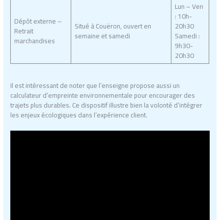
Lun – Ven
: 10h-
Dépôt externe –
Situé à Couëron, ouvert en
20h30
Retrait
semaine et samedi
Samedi :
marchandises
9h30-
20h30
Il est intéressant de noter que l’enseigne propose aussi un
calculateur d’empreinte environnementale pour encourager des
trajets plus durables. Ce dispositif illustre bien la volonté d’intégrer
les enjeux écologiques dans l’expérience client.