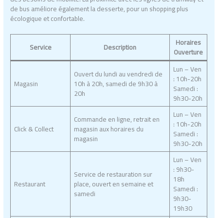
de bus améliore également la desserte, pour un shopping plus
écologique et confortable.
Horaires
Service
Description
Ouverture
Lun – Ven
Ouvert du lundi au vendredi de
: 10h-20h
Magasin
10h à 20h, samedi de 9h30 à
Samedi :
20h
9h30-20h
Lun – Ven
Commande en ligne, retrait en
: 10h-20h
Click & Collect
magasin aux horaires du
Samedi :
magasin
9h30-20h
Lun – Ven
: 9h30-
Service de restauration sur
18h
Restaurant
place, ouvert en semaine et
Samedi :
samedi
9h30-
19h30