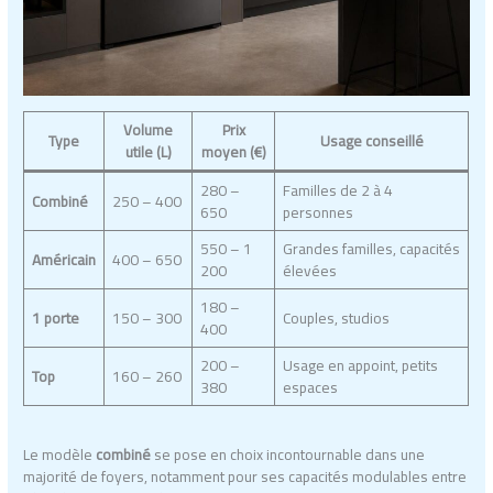
Volume
Prix
Type
Usage conseillé
utile (L)
moyen (€)
280 –
Familles de 2 à 4
Combiné
250 – 400
650
personnes
550 – 1
Grandes familles, capacités
Américain
400 – 650
200
élevées
180 –
1 porte
150 – 300
Couples, studios
400
200 –
Usage en appoint, petits
Top
160 – 260
380
espaces
Le modèle
combiné
se pose en choix incontournable dans une
majorité de foyers, notamment pour ses capacités modulables entre