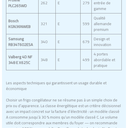
Proline
262
E
279
entrée de
PLC265WD
gamme
Qualité
Bosch
321
E
599
allemande
KGN36NWEB
premium
Samsung
Design et
340
E
679
RB34T602ESA
innovation
4 portes
Valberg 4D NF
348
E
499
abordable et
348 E X625C
pratique
Les aspects techniques qui garantissent un usage durable et
économique
Choisir un frigo congélateur ne se résume pas à un simple choix de
prix ou d’apparence. La classe énergétique est un critère décisionnel
avec un impact concret sur la facture d’électricité : un modèle classé
A consomme jusqu’à 30 % moins qu’un modèle classé C. Le volume
utile doit correspondre aux membres du foyer — on recommande