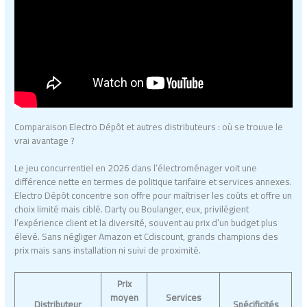
Comparaison Electro Dépôt et autres distributeurs : où se trouve le
vrai avantage ?
Le jeu concurrentiel en 2026 dans l’électroménager voit une
différence nette en termes de politique tarifaire et services annexes.
Electro Dépôt concentre son offre pour maîtriser les coûts et offre un
choix limité mais ciblé. Darty ou Boulanger, eux, privilégient
l’expérience client et la diversité, souvent au prix d’un budget plus
élevé. Sans négliger Amazon et Cdiscount, grands champions des
prix mais sans installation ni suivi de proximité.
Prix
moyen
Services
Distributeur
Spécificités