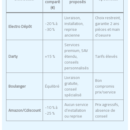
comparé
proposés
(€)
Livraison,
Choix restreint,
-20 % à
installation,
garantie 2 ans
Electro Dépôt
-30 %
reprise
pièces et main
ancienne
d’oeuvre
Services
premium, SAV
Darty
+15 %
étendu,
Tarifs élevés
conseils
personnalisés
Livraison
Bon
gratuite,
Boulanger
Équilibré
compromis
conseil
prix/service
spécialisé
Aucun service
Prix agressifs,
-10 % à
Amazon/Cdiscount
d’installation
absence de
-25 %
ou reprise
conseil