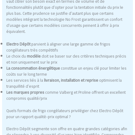
vaut cibler son besoin exact en termes de volume et de
fonctionnalités plutôt que d’opter pour la tentation initiale du prix le
plus bas. Cette prudence se justifie d’autant plus que certains
modèles intégrant la technologie No Frost garantissent un confort
d’usage que certains modèles concurrents peinent à offrir à prix
équivalent.
Electro Dépôt
parvient à aligner une large gamme de frigos
congélateurs très compétitifs
Le choix du
modèle
doit se baser sur des critères techniques précis
et non uniquement sur le prix
La consommation énergétique
constitue un enjeu clé pour limiter les
coûts sur le long terme
Les services liés à la
livraison, installation et reprise
optimisent la
tranquillité d’esprit
Les marques propres
comme Valberg et Proline offrent un excellent
compromis qualité/prix
Quels formats de frigo congélateurs privilégier chez Electro Dépôt
pour un rapport qualité-prix optimal ?
Electro Dépôt segmente son offre en quatre grandes catégories afin
de répondre à une diversité d’usages bien identifiée. Comprendre