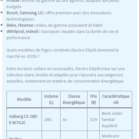
Proline :
entrée de gamme au tarif agressif, adaptée aux petits
budgets
Bosch, Samsung, LG :
offre premium avec des innovations
technologiques
Beko, Hisense :
milieu de gamme polyvalent et fiable
Whirlpool, Indesit :
classiques réputés dans la durée de vie et
performance
Quels modèles de frigos combinés Electro Dépôt dominent le
marché en 2026 ?
Entre les best-sellers et nouveautés, Electro Dépôt mise sur une
sélection claire, testée et adaptée pour répondre aux exigences
actuelles, notamment en matière de consommation énergétique.
Volume
Classe
Prix
Caractéristique
Modèle
(L)
énergétique
(€)
clé
Best-seller
Valberg CS 280
280
A+
329
familial
E W742C
équilibré
Meilleure