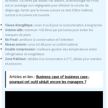
au moins 100 litres par adulte. Par ailleurs, la technologie No Frost
est un avantage non négligeable pour éliminer la corvée de
dégivrage, tandis que le niveau sonore se doit d’être maîtrisé,
surtout si la cuisine est ouverte.
Classe énergétique :
viser A ou B pour la consommation à long terme
Volume utile :
minimum 100 litres par personne pour éviter les
manques de place
No Frost :
améliore la conservation et l’entretien
Niveau sonore :
sous 40 dB pour un confort optimal
Double compresseur :
meilleure gestion des températures entre
réfrigérateur et congélateur
Zone fraîcheur :
dédiée à la conservation à 0°C, idéale pour viandes
et poissons
Articles en lien :
Business case of business case :
pourquoi cet outil séduit encore les managers ?