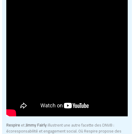
Respire
et
Jimmy Fairly
illustrent une autre facette des DNVB :
écoresponsabilité et engagement social. Où Respire propose des