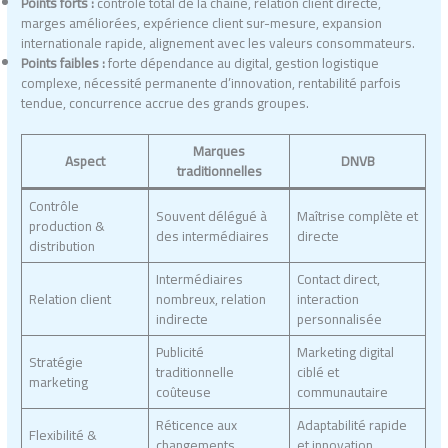
Points forts :
contrôle total de la chaîne, relation client directe,
marges améliorées, expérience client sur-mesure, expansion
internationale rapide, alignement avec les valeurs consommateurs.
Points faibles :
forte dépendance au digital, gestion logistique
complexe, nécessité permanente d’innovation, rentabilité parfois
tendue, concurrence accrue des grands groupes.
Marques
Aspect
DNVB
traditionnelles
Contrôle
Souvent délégué à
Maîtrise complète et
production &
des intermédiaires
directe
distribution
Intermédiaires
Contact direct,
Relation client
nombreux, relation
interaction
indirecte
personnalisée
Publicité
Marketing digital
Stratégie
traditionnelle
ciblé et
marketing
coûteuse
communautaire
Réticence aux
Adaptabilité rapide
Flexibilité &
changements
et innovation