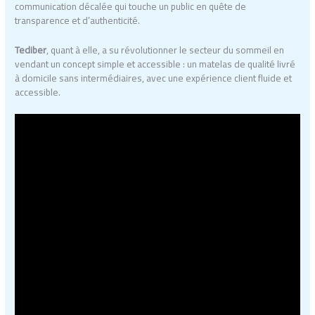
communication décalée qui touche un public en quête de
transparence et d’authenticité.
Tediber
, quant à elle, a su révolutionner le secteur du sommeil en
vendant un concept simple et accessible : un matelas de qualité livré
à domicile sans intermédiaires, avec une expérience client fluide et
accessible.