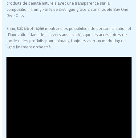
produits de beauté naturels avec une transparence sur la
composition, Jimmy Fairly se distingue grâce à son modèle Buy One,
Give One.
Enfin,
Cabaïa
et
Japhy
montrent les possibilités de personnalisation et
d’innovation dans des univers aussi variés que les accessoires de
mode et les produits pour animaux, toujours avec un marketing en
ligne finement orchestré.